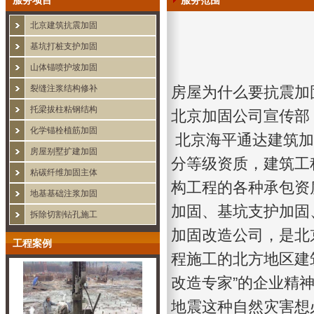
服务项目
服务范围
北京建筑抗震加固
基坑打桩支护加固
山体锚喷护坡加固
裂缝注浆结构修补
房屋为什么要抗震加
托梁拔柱粘钢结构
北京加固公司
宣传部
化学锚栓植筋加固
北京海平通达建筑加
房屋别墅扩建加固
分等级资质，建筑工
粘碳纤维加固主体
构工程的各种承包资
地基基础注浆加固
加固、基坑支护加固
拆除切割钻孔施工
加固改造公司，是北
工程案例
程施工的北方地区建
改造专家”的企业精
地震这种自然灾害想