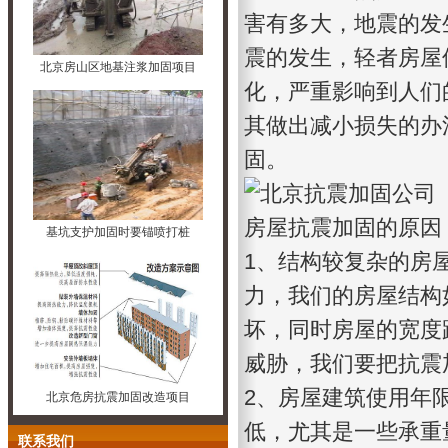
害有多大，地震的发
震的发生，轻者房屋
北京房山区地基注浆加固项目
化，严重影响到人们
其做出减小损失的办
固。
房屋抗震加固
的原因
基坑支护加固时要锚喷打桩
1、结构较复杂的房
力，我们的房屋结构
坏，同时房屋的宽度
威胁，我们要把抗震
2、房屋建筑使用年
北京危房抗震加固改造项目
低，尤其是一些承重
联系我们