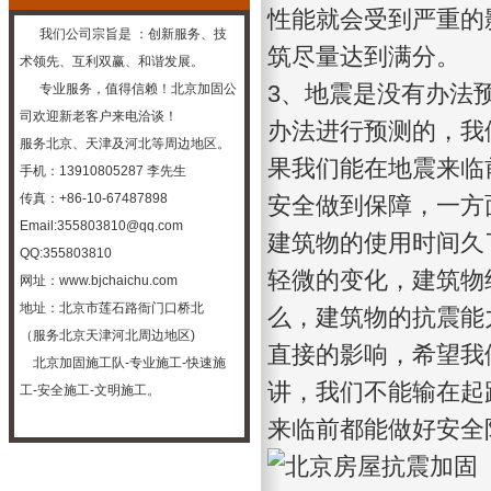
性能就会受到严重的
我们公司宗旨是 ：创新服务、技
筑尽量达到满分。
术领先、互利双赢、和谐发展。
3、地震是没有办法
专业服务，值得信赖！
北京加固公
司
欢迎新老客户来电洽谈！
办法进行预测的，我
服务北京、天津及河北等周边地区。
果我们能在地震来临
手机：13910805287 李先生
传真：+86-10-67487898
安全做到保障，一方
Email:355803810@qq.com
建筑物的使用时间久
QQ:355803810
轻微的变化，建筑物
网址：
www.bjchaichu.com
地址：北京市莲石路衙门口桥北
么，建筑物的抗震能
（服务北京天津河北周边地区)
直接的影响，希望我
北京加固施工队-专业施工-快速施
讲，我们不能输在起
工-安全施
工-文明施工。
来临前都能做好安全